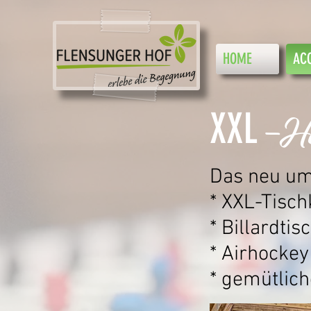
HOME
AC
XXL
-H
Das neu um
* XXL-Tisch
* Billardtis
* Airhockey
* gemütlic