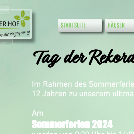
STARTSEITE
HÄUSER
Tag der Rekord
Im Rahmen des Sommerferien
12 Jahren zu unserem ultimat
Am
Sommerferien 2024