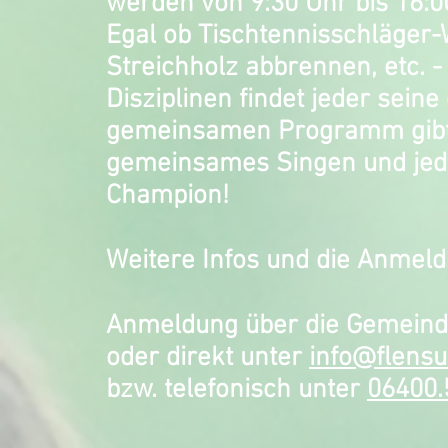
werden von 9:30 Uhr bis 16:0
Egal ob
Tischtennisschläger-
Streichholz abbrennen, etc. 
Disziplinen findet jeder sei
gemeinsamen Programm gibt e
gemeinsames Singen und jede
Champion!
Weitere Infos und die Anmeldu
Anmeldung über die Gemein
oder direkt unter
info@flensu
bzw.
telefonisch unter
06400.